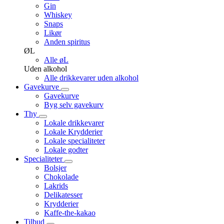
Gin
Whiskey
Snaps
Likør
Anden spiritus
ØL
Alle øL
Uden alkohol
Alle drikkevarer uden alkohol
Gavekurve
Gavekurve
Byg selv gavekurv
Thy
Lokale drikkevarer
Lokale Krydderier
Lokale specialiteter
Lokale godter
Specialiteter
Bolsjer
Chokolade
Lakrids
Delikatesser
Krydderier
Kaffe-the-kakao
Tilbud