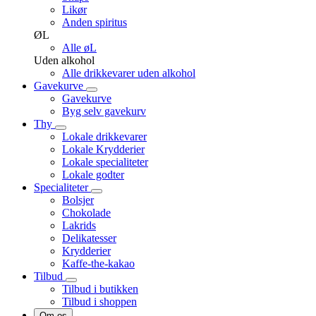
Likør
Anden spiritus
ØL
Alle øL
Uden alkohol
Alle drikkevarer uden alkohol
Gavekurve
Gavekurve
Byg selv gavekurv
Thy
Lokale drikkevarer
Lokale Krydderier
Lokale specialiteter
Lokale godter
Specialiteter
Bolsjer
Chokolade
Lakrids
Delikatesser
Krydderier
Kaffe-the-kakao
Tilbud
Tilbud i butikken
Tilbud i shoppen
Om os