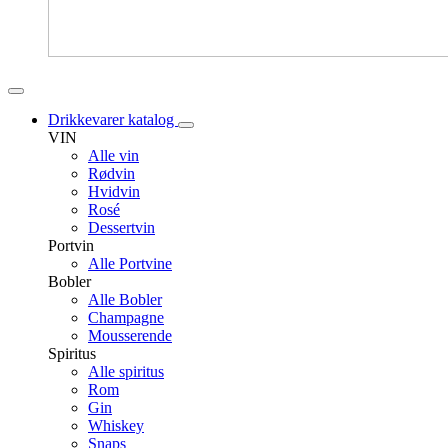
Drikkevarer katalog
VIN
Alle vin
Rødvin
Hvidvin
Rosé
Dessertvin
Portvin
Alle Portvine
Bobler
Alle Bobler
Champagne
Mousserende
Spiritus
Alle spiritus
Rom
Gin
Whiskey
Snaps