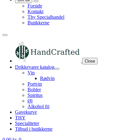
Forside
Kontakt
Thy Specialhandel
Butikkerne
Close
Drikkevarer katalog
Vin
Rødvin
Portvin
Bobler
Spiritus
Øl
Alkohol fri
Gavekurve
THY
Specialiteter
Tilbud i butikkerne
0,00
kr.
0