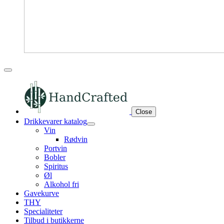
Close
Drikkevarer katalog
Vin
Rødvin
Portvin
Bobler
Spiritus
Øl
Alkohol fri
Gavekurve
THY
Specialiteter
Tilbud i butikkerne