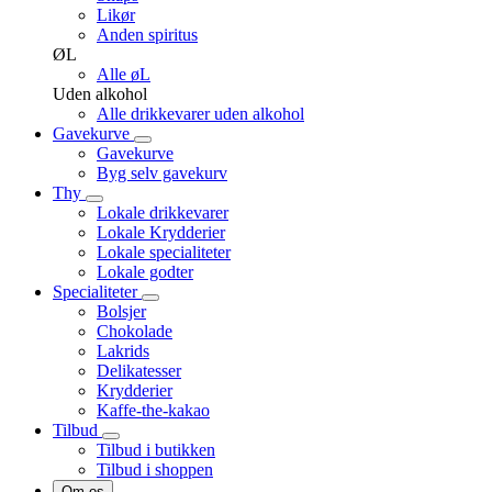
Likør
Anden spiritus
ØL
Alle øL
Uden alkohol
Alle drikkevarer uden alkohol
Gavekurve
Gavekurve
Byg selv gavekurv
Thy
Lokale drikkevarer
Lokale Krydderier
Lokale specialiteter
Lokale godter
Specialiteter
Bolsjer
Chokolade
Lakrids
Delikatesser
Krydderier
Kaffe-the-kakao
Tilbud
Tilbud i butikken
Tilbud i shoppen
Om os