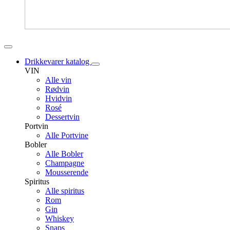
Drikkevarer katalog
VIN
Alle vin
Rødvin
Hvidvin
Rosé
Dessertvin
Portvin
Alle Portvine
Bobler
Alle Bobler
Champagne
Mousserende
Spiritus
Alle spiritus
Rom
Gin
Whiskey
Snaps