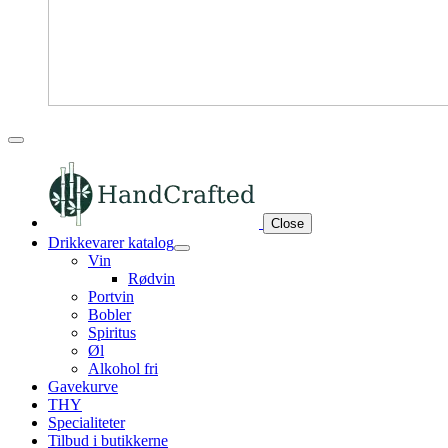
Close
Drikkevarer katalog
Vin
Rødvin
Portvin
Bobler
Spiritus
Øl
Alkohol fri
Gavekurve
THY
Specialiteter
Tilbud i butikkerne