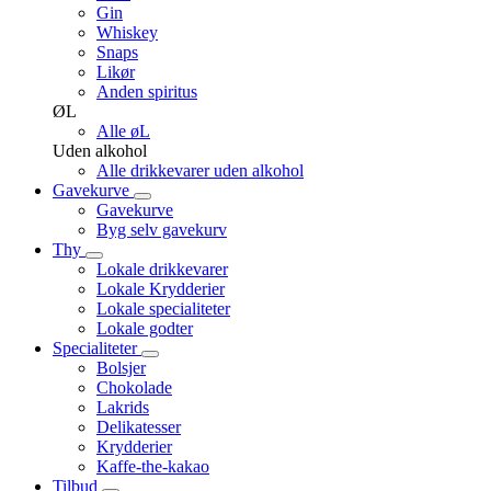
Gin
Whiskey
Snaps
Likør
Anden spiritus
ØL
Alle øL
Uden alkohol
Alle drikkevarer uden alkohol
Gavekurve
Gavekurve
Byg selv gavekurv
Thy
Lokale drikkevarer
Lokale Krydderier
Lokale specialiteter
Lokale godter
Specialiteter
Bolsjer
Chokolade
Lakrids
Delikatesser
Krydderier
Kaffe-the-kakao
Tilbud