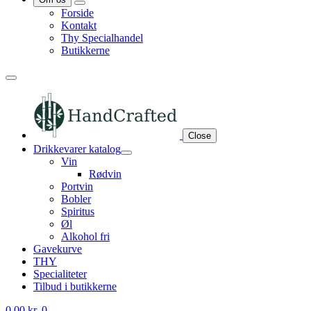
Forside
Kontakt
Thy Specialhandel
Butikkerne
Close
Drikkevarer katalog
Vin
Rødvin
Portvin
Bobler
Spiritus
Øl
Alkohol fri
Gavekurve
THY
Specialiteter
Tilbud i butikkerne
0,00
kr.
0