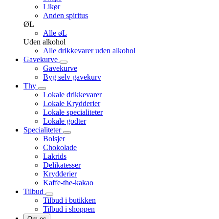
Likør
Anden spiritus
ØL
Alle øL
Uden alkohol
Alle drikkevarer uden alkohol
Gavekurve
Gavekurve
Byg selv gavekurv
Thy
Lokale drikkevarer
Lokale Krydderier
Lokale specialiteter
Lokale godter
Specialiteter
Bolsjer
Chokolade
Lakrids
Delikatesser
Krydderier
Kaffe-the-kakao
Tilbud
Tilbud i butikken
Tilbud i shoppen
Om os