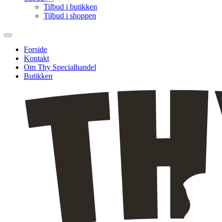
Tilbud i butikken
Tilbud i shoppen
Forside
Kontakt
Om Thy Specialhandel
Butikken