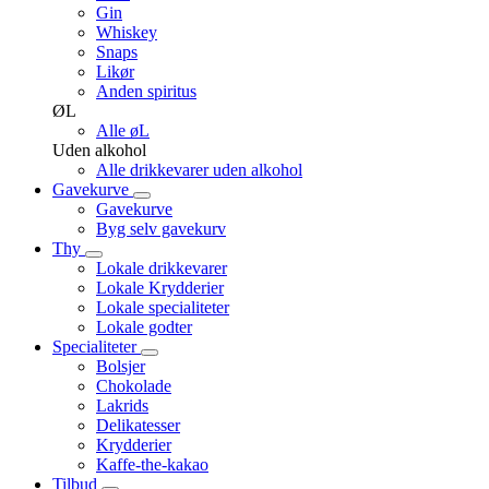
Gin
Whiskey
Snaps
Likør
Anden spiritus
ØL
Alle øL
Uden alkohol
Alle drikkevarer uden alkohol
Gavekurve
Gavekurve
Byg selv gavekurv
Thy
Lokale drikkevarer
Lokale Krydderier
Lokale specialiteter
Lokale godter
Specialiteter
Bolsjer
Chokolade
Lakrids
Delikatesser
Krydderier
Kaffe-the-kakao
Tilbud