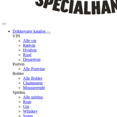
Drikkevarer katalog
VIN
Alle vin
Rødvin
Hvidvin
Rosé
Dessertvin
Portvin
Alle Portvine
Bobler
Alle Bobler
Champagne
Mousserende
Spiritus
Alle spiritus
Rom
Gin
Whiskey
Snaps