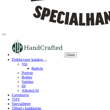
Close
Drikkevarer katalog
Vin
Rødvin
Portvin
Bobler
Spiritus
Øl
Alkohol fri
Gavekurve
THY
Specialiteter
Tilbud i butikkerne