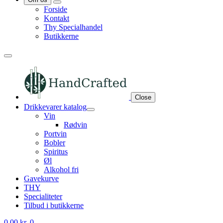
Forside
Kontakt
Thy Specialhandel
Butikkerne
Close
Drikkevarer katalog
Vin
Rødvin
Portvin
Bobler
Spiritus
Øl
Alkohol fri
Gavekurve
THY
Specialiteter
Tilbud i butikkerne
0,00
kr.
0